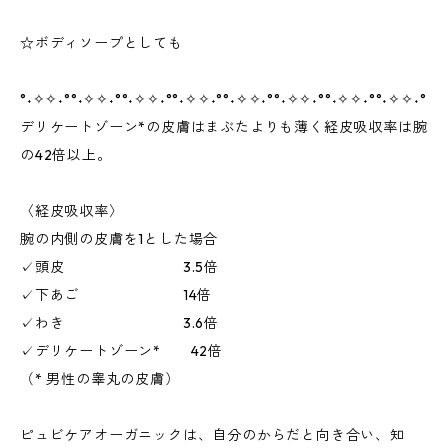
☆ボディソープとしても
°˖✧✧˖°°˖✧✧˖°°˖✧✧˖°°˖✧✧˖°°˖✧✧˖°°˖✧✧˖°°˖✧✧˖°°˖✧✧˖°
デリケートゾーン*の皮膚はまぶたよりも薄く経皮吸収率は腕
の42倍以上。
〈経皮吸収率〉
腕の内側の皮膚を1とした場合
✓頭皮 3.5倍
✓下あご 14倍
✓わき 3.6倍
✓デリケートゾーン* 42倍
（* 男性の睾丸の皮膚）
ピュビケアオーガニックは、自分のからだと向き合い、知