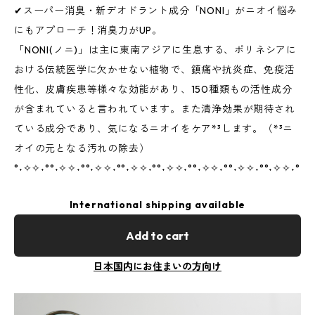
✔スーパー消臭・新デオドラント成分「NONI」がニオイ悩み
にもアプローチ！消臭力がUP。
「NONI(ノニ)」は主に東南アジアに生息する、ポリネシアに
おける伝統医学に欠かせない植物で、鎮痛や抗炎症、免疫活
性化、皮膚疾患等様々な効能があり、150種類もの活性成分
が含まれていると言われています。また清浄効果が期待され
ている成分であり、気になるニオイをケア*³します。（*³ニ
オイの元となる汚れの除去）
°˖✧✧˖°°˖✧✧˖°°˖✧✧˖°°˖✧✧˖°°˖✧✧˖°°˖✧✧˖°°˖✧✧˖°°˖✧✧˖°
International shipping available
Add to cart
日本国内にお住まいの方向け