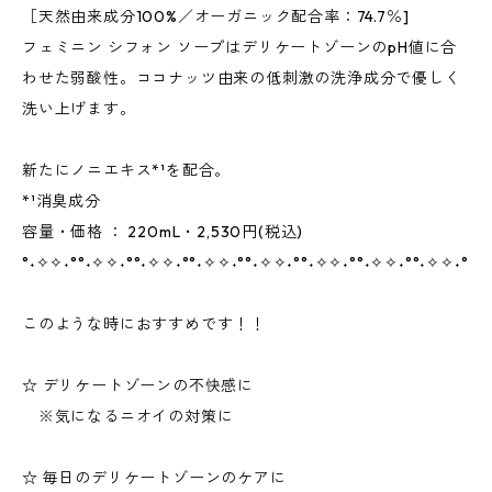
［天然由来成分100%／オーガニック配合率：74.7％]
フェミニン シフォン ソープはデリケートゾーンのpH値に合
わせた弱酸性。ココナッツ由来の低刺激の洗浄成分で優しく
洗い上げます。
新たにノニエキス*¹を配合。
*¹消臭成分
容量・価格 ： 220mL・2,530円(税込)
°˖✧✧˖°°˖✧✧˖°°˖✧✧˖°°˖✧✧˖°°˖✧✧˖°°˖✧✧˖°°˖✧✧˖°°˖✧✧˖°
このような時におすすめです！！
☆ デリケートゾーンの不快感に
※気になるニオイの対策に
☆ 毎日のデリケートゾーンのケアに