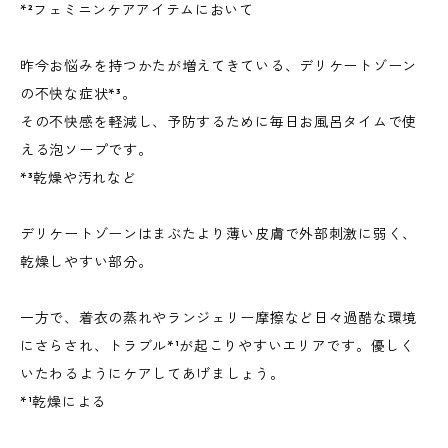
*²フェミニンケアアイテムにおいて
昨今お悩みを持つかたが増えてきている、デリケートゾーン
の不快な症状*³。
その不快感を軽減し、予防するために毎日お風呂タイムで使
える泡ソープです。
*³乾燥や汚れなど
デリケートゾーンはまぶたより薄い皮膚で外部刺激に弱く、
乾燥しやすい部分。
一方で、着衣の蒸れやランジェリー摩擦など日々過酷な環境
にさらされ、トラブル*¹が起こりやすいエリアです。優しく
いたわるようにケアしてあげましょう。
*¹乾燥による