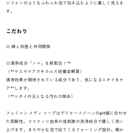
シフォンのようなふわふわ泡で包み込むように優しく洗えま
す。
こだわり
☆ 婦人科医と共同開発
☆清浄成分「ノニ」を新配合！*²
（*²ヤエヤマアオキカルス培養溶解質）
清浄効果が期待されている成分であり、気になるニオイをケ
ア*³します。
（*³ニオイの元となる汚れの除去）
フェミニン メディ ソープはデリケートゾーンのpH値に合わせ
た弱酸性。ココナッツ由来の低刺激の洗浄成分で優しく洗い
上げます。まろやかな泡で出てくるフォーミング設計。細か