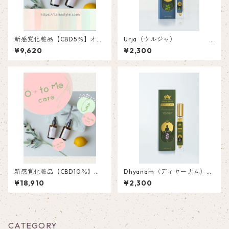
新感覚化粧品【CBD5％】オト
Urja（ウルジャ）
メケアビューティ&リフレッシ
ルームスプレー 1
¥9,620
¥2,300
ュオイル20ｍｌ口内化粧品＆
0ml
化粧品
新感覚化粧品【CBD10％】オ
Dhyanam（ディヤーナム）
トメケアALLビューティリラッ
ルームスプレー 10
¥18,910
¥2,300
クスオイル20ｍｌ口内化粧品
ml
＆化粧品
CATEGORY