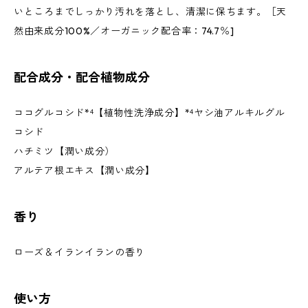
いところまでしっかり汚れを落とし、清潔に保ちます。［天
然由来成分100%／オーガニック配合率：74.7％]
配合成分・配合植物成分
ココグルコシド*⁴【植物性洗浄成分】*⁴ヤシ油アルキルグル
コシド
ハチミツ【潤い成分）
アルテア根エキス【潤い成分】
香り
ローズ＆イランイランの香り
使い方