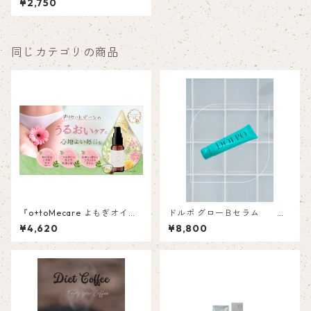
¥2,750
同じカテゴリの商品
『o+toMecare よもぎオイ
ドルポ グローＢセラム
ル』オトメケアよもぎオイル
¥4,620
¥8,800
【デリケートゾーン用オイ
ル】30ml
～理想のハリ
と明るさを目指せるバストア
ップジェル～