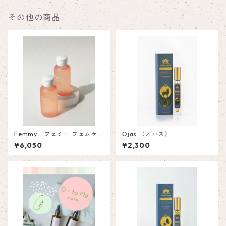
その他の商品
Femmy フェミー フェムケア
Ojas （オハス）
ローション
ルームスプレー 1
¥6,050
¥2,300
0ml