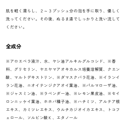
肌を軽く濡らし、２～３プッシュ分の泡を手に取り、優しく
洗ってください。その後、ぬるま湯でしっかりと洗い流して
ください。
全成分
※アロエベラ液汁、水、ヤシ油アルキルグルコシド、※香
料、グリセリン、ヤエヤマアオキカルス培養溶解質、クエン
酸、マルトデキストリン、※ダマスクバラ花油、※イランイ
ラン花油、ニオイテンジクアオイ葉油、※パルマローザ油、
※ジャスミン油、※ラベンダー油、※レモン果皮油、※セイ
ロンニッケイ葉油、ホホバ種子油、※ハチミツ、アルテア根
エキス、カミツレエキス、ウルチカジオイカエキス、トコフ
ェロール、ソルビン酸Ｋ、エタノール