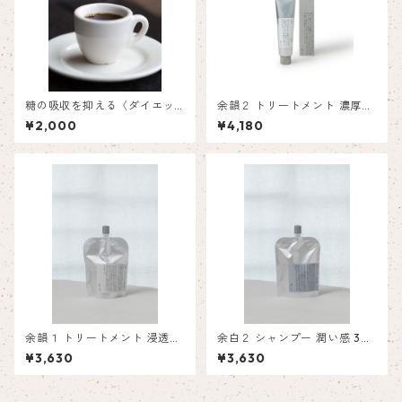
糖の吸収を抑える〈ダイエッ
余韻２ トリートメント 濃厚感
トコーヒー〉
130ｍL
¥2,000
¥4,180
余韻１ トリートメント 浸透感
余白２ シャンプー 潤い感 30
※ 300mL
0mL
¥3,630
¥3,630