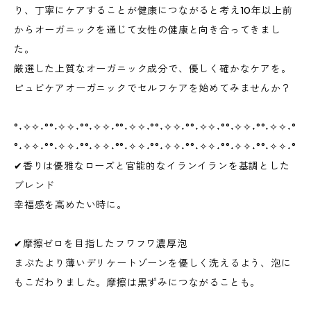
り、丁寧にケアすることが健康につながると考え10年以上前
からオーガニックを通じて女性の健康と向き合ってきまし
た。
厳選した上質なオーガニック成分で、優しく確かなケアを。
ピュビケアオーガニックでセルフケアを始めてみませんか？
°˖✧✧˖°°˖✧✧˖°°˖✧✧˖°°˖✧✧˖°°˖✧✧˖°°˖✧✧˖°°˖✧✧˖°°˖✧✧˖°
°˖✧✧˖°°˖✧✧˖°°˖✧✧˖°°˖✧✧˖°°˖✧✧˖°°˖✧✧˖°°˖✧✧˖°°˖✧✧˖°
✔香りは優雅なローズと官能的なイランイランを基調とした
ブレンド
幸福感を高めたい時に。
✔摩擦ゼロを目指したフワフワ濃厚泡
まぶたより薄いデリケートゾーンを優しく洗えるよう、泡に
もこだわりました。摩擦は黒ずみにつながることも。