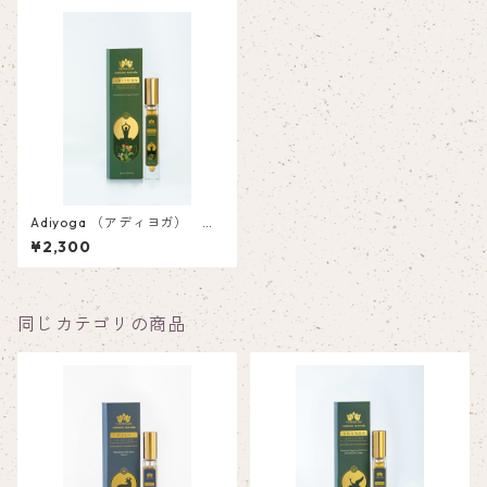
Adiyoga （アディヨガ）
ルームスプレー 1
¥2,300
0ml
同じカテゴリの商品