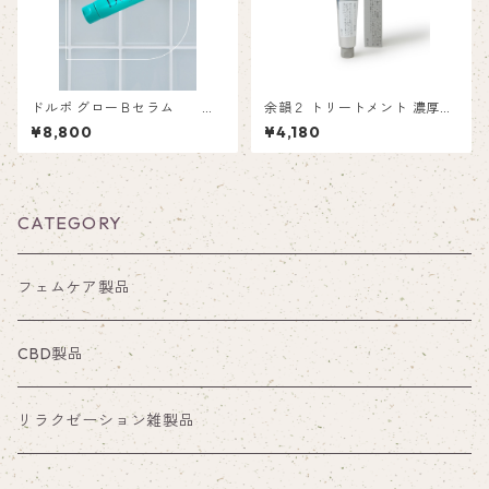
ドルポ グローＢセラム
余韻２ トリートメント 濃厚感
130ｍL
¥8,800
¥4,180
～理想のハリ
と明るさを目指せるバストア
ップジェル～
CATEGORY
フェムケア製品
CBD製品
リラクゼーション雑製品