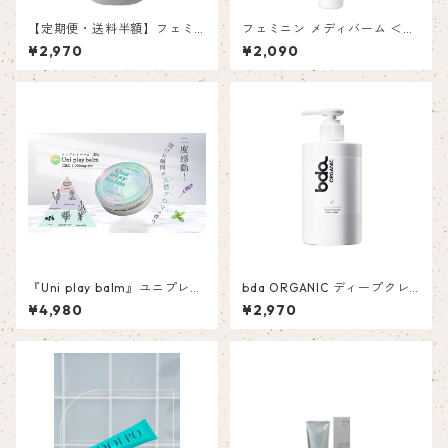
【定期便・送料半額】フェミ
フェミニン メディバーム ＜ロ
ニン メディ ソープ 〈レモンマ
ーズ＆イランイラン＞15ｍL
¥2,970
¥2,090
ートル＆ティーツリー〉
『Uni play balm』ユニプレイ
bda ORGANIC ディープクレ
バーム【CBD5%配合バーム】
ンジングウォッシュ ボディ ア
¥4,980
¥2,970
20ｇ
ンド ハンド＜グリーンティ＆
パーシモン＞